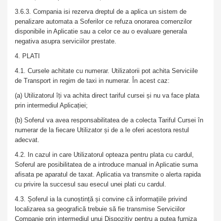
3.6.3. Compania isi rezerva dreptul de a aplica un sistem de
penalizare automata a Soferilor ce refuza onorarea comenzilor
disponibile in Aplicatie sau a celor ce au o evaluare generala
negativa asupra serviciilor prestate.
4. PLATI
4.1. Cursele achitate cu numerar. Utilizatorii pot achita Serviciile
de Transport in regim de taxi in numerar. În acest caz:
(a) Utilizatorul îți va achita direct tariful cursei și nu va face plata
prin intermediul Aplicației;
(b) Soferul va avea responsabilitatea de a colecta Tariful Cursei în
numerar de la fiecare Utilizator și de a le oferi acestora restul
adecvat.
4.2. In cazul in care Utilizatorul opteaza pentru plata cu cardul,
Soferul are posibilitatea de a introduce manual in Aplicatie suma
afisata pe aparatul de taxat. Aplicatia va transmite o alerta rapida
cu privire la succesul sau esecul unei plati cu cardul.
4.3. Șoferul ia la cunoștință și convine că informațiile privind
localizarea sa geografică trebuie să fie transmise Serviciilor
Companie prin intermediul unui Dispozitiv pentru a putea furniza