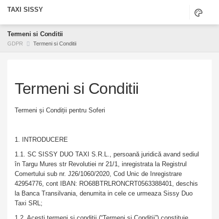
TAXI SISSY
Termeni si Conditii
GDPR
Termeni si Conditii
Termeni si Conditii
Termeni și Condiții pentru Soferi
1. INTRODUCERE
1.1. SC SISSY DUO TAXI S.R.L., persoană juridică avand sediul
în Targu Mures str Revolutiei nr 21/1, inregistrata la Registrul
Comertului sub nr. J26/1060/2020, Cod Unic de Inregistrare
42954776, cont IBAN: RO68BTRLRONCRT0563388401, deschis
la Banca Transilvania, denumita in cele ce urmeaza Sissy Duo
Taxi SRL;
1.2. Acești termeni și condiții (“Termeni și Conditii”) constituie