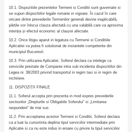
10.1. Dispozitiile prezentelor Termeni si Conditii sunt guvernate si
se supun dispozitiilor legale romane in vigoare. În cazul în care
oricare dintre prevederile Termenilor generali devine inaplicabilă,
părțile vor înlocui clauza afectată cu una valabilă care va aproxima
intenția și efectul economic al clauzei afectate.
10.2. Orice litigiu aparut in legatura cu Termenii si Conditiile
Aplicatiei va putea fi solutionat de instantele competente din
municipiul Bucuresti.
10.3. Prin utilizarea Aplicatiei, Soferul declara ca intelege ca
serviciile prestate de Companie intra sub incidenta dispozitiilor din
Legea nr. 38/2003 privind transportul in regim taxi si in regim de
inchiriere.
11. DISPOZIȚII FINALE
11.1. Soferul accepta prin prezenta in mod expres prevederile
sectiunilor „Drepturile si Obligatiile Soferului” si „Limitarea
raspunderii” de mai sus.
11.2. Prin acceptarea acestor Termeni si Conditii, Soferul declara
ca a luat la cunostinta deplina tipul serviciilor intermediate prin
Aplicatie si ca nu este indus in eroare cu privire la tipul serviciilor