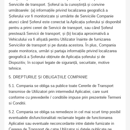
Serviciile de transport. Șoferul ia la cunoștință și convine
următoarele: (a) informațiile privind localizarea geografică a
Șoferului vor fi monitorizate și urmărite de Serviciile Companie
atunci când Șoferul este conectat la Aplicația șoferului și disponibil
pentru a primi cereri de Servicii de transport, sau când Șoferul
prestează Servicii de transport; și (b) locația aproximativă a
Vehiculului va fi afișată pentru Utilizator înainte de furnizarea
Serviciilor de transport și pe durata acestora. În plus, Compania
poate monitoriza, urmări și partaja informațiile privind localizarea
geografică a Șoferului obținute de Aplicația șoferului și de
Dispozitiv, în scopuri legate de siguranță, securitate, motive
tehnice.
5. DREPTURILE ȘI OBLIGAȚIILE COMPANIE
5.1. Compania se obliga sa publice toate Cererile de Transport
transmise de Utilizatori prin intermediul Aplicatiei, care sunt
conforme cu prevederile / conditiile impuse prin prezentele Termeni
si Conditii.
5.2. Compania se obliga sa remedieze in cel mai scurt timp posibil
eventualele disfunctionalitati reclamate legate de functionarea
Aplicatiei sau eventuale neconcordante intre datele furnizate in
Cererea de Transport de catre Utilizator si datele publicate pe