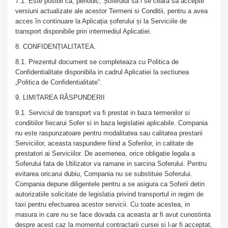
7.1. Este posibil ca, periodic, Șoferului să i se ceară să accepte
versiuni actualizate ale acestor Termeni si Conditii, pentru a avea
acces în continuare la Aplicația șoferului și la Serviciile de
transport disponibile prin intermediul Aplicatiei.
8. CONFIDENȚIALITATEA.
8.1. Prezentul document se completeaza cu Politica de
Confidentialitate disponibila in cadrul Aplicatiei la sectiunea
„Politica de Confidentialitate”.
9. LIMITAREA RĂSPUNDERII
9.1. Serviciul de transport va fi prestat in baza termenilor si
conditiilor fiecarui Sofer si in baza legislatiei aplicabile. Compania
nu este raspunzatoare pentru modalitatea sau calitatea prestarii
Serviciilor, aceasta raspundere fiind a Soferilor, in calitate de
prestatori ai Serviciilor. De asemenea, orice obligatie legala a
Soferului fata de Utilizator va ramane in sarcina Soferului. Pentru
evitarea oricarui dubiu, Compania nu se substituie Soferului.
Compania depune diligentele pentru a se asigura ca Soferii detin
autorizatiile solicitate de legislatia privind transportul in regim de
taxi pentru efectuarea acestor servicii. Cu toate acestea, in
masura in care nu se face dovada ca aceasta ar fi avut cunostinta
despre acest caz la momentul contractarii cursei si l-ar fi acceptat,