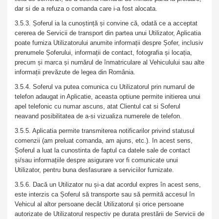
dar si de a refuza o comanda care i-a fost alocata.
3.5.3. Șoferul ia la cunoștință și convine că, odată ce a acceptat
cererea de Servicii de transport din partea unui Utilizator, Aplicatia
poate furniza Utilizatorului anumite informații despre Șofer, inclusiv
prenumele Șoferului, informații de contact, fotografia și locația,
precum și marca și numărul de înmatriculare al Vehiculului sau alte
informații prevăzute de legea din România.
3.5.4. Soferul va putea comunica cu Utilizatorul prin numarul de
telefon adaugat in Aplicatie, aceasta optiune permite initierea unui
apel telefonic cu numar ascuns, atat Clientul cat si Soferul
neavand posibilitatea de a-si vizualiza numerele de telefon.
3.5.5. Aplicatia permite transmiterea notificarilor privind statusul
comenzii (am preluat comanda, am ajuns, etc.). In acest sens,
Șoferul a luat la cunostinta de faptul ca datele sale de contact
și/sau informațiile despre asigurare vor fi comunicate unui
Utilizator, pentru buna desfasurare a serviciilor furnizate.
3.5.6. Dacă un Utilizator nu și-a dat acordul expres în acest sens,
este interzis ca Șoferul să transporte sau să permită accesul în
Vehicul al altor persoane decât Utilizatorul și orice persoane
autorizate de Utilizatorul respectiv pe durata prestării de Servicii de