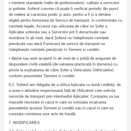
• menține standarde înalte de profesionalism, calitate a serviciilor
și politețe. Șoferul convine că poate fi verificat periodic din punct
de vedere al cazierului juridic și auto, pentru a fi și a rămâne
eligibil pentru furnizarea de Servicii de transport, in conformitate cu
cerintele legale. Accesul sau utilizarea de către un Șofer a
Aplicației șoferului sau a Serviciilor pot fi dezactivate sau
restrânse în alt mod, dacă Șoferul nu îndeplinește cerințele
prevăzute sau dacă Furnizorul de servicii de transport nu
îndeplinește cerințele prevăzute în Termeni si conditii;
• deține sau este acoperit în alt mod de o poliță de asigurare de
răspundere civilă valabilă (de valoarea practicată în domeniu) cu
privire la exploatarea de către Șofer a Vehiculului (Vehiculelor)
conform prezentelor Termeni si conditii.
6.2. Soferul are obligatia de a utiliza Aplicatia cu bună credință, de
a avea o atitudine respectuoasă față de Utilizatorii care solicita
serviciile de transport prin intermediul Aplicatiei. Compania va lua
masurile necesare in cazul in care se constata incalcarea
prevederilor acestor Termeni și condiții sau in cazul in care se
constata comiterea unor acte de fraudă.
7. MODIFICAREA.