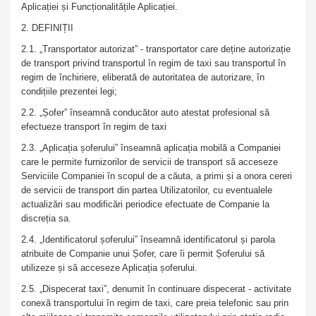
Aplicației și Funcționalitățile Aplicației.
2. DEFINIȚII
2.1. „Transportator autorizat” - transportator care deține autorizație
de transport privind transportul în regim de taxi sau transportul în
regim de închiriere, eliberată de autoritatea de autorizare, în
condițiile prezentei legi;
2.2. „Șofer” înseamnă conducător auto atestat profesional să
efectueze transport în regim de taxi
2.3. „Aplicația șoferului” înseamnă aplicația mobilă a Companiei
care le permite furnizorilor de servicii de transport să acceseze
Serviciile Companiei în scopul de a căuta, a primi și a onora cereri
de servicii de transport din partea Utilizatorilor, cu eventualele
actualizări sau modificări periodice efectuate de Companie la
discreția sa.
2.4. „Identificatorul șoferului” înseamnă identificatorul și parola
atribuite de Companie unui Șofer, care îi permit Șoferului să
utilizeze și să acceseze Aplicația șoferului.
2.5. „Dispecerat taxi”, denumit în continuare dispecerat - activitate
conexă transportului în regim de taxi, care preia telefonic sau prin