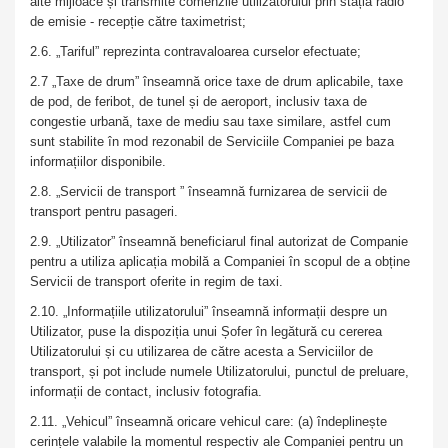
alte mijloace și transmite comenzile utilizatorului prin stația radio
de emisie - recepție către taximetrist;
2.6. „Tariful” reprezinta contravaloarea curselor efectuate;
2.7 „Taxe de drum” înseamnă orice taxe de drum aplicabile, taxe
de pod, de feribot, de tunel și de aeroport, inclusiv taxa de
congestie urbană, taxe de mediu sau taxe similare, astfel cum
sunt stabilite în mod rezonabil de Serviciile Companiei pe baza
informațiilor disponibile.
2.8. „Servicii de transport ” înseamnă furnizarea de servicii de
transport pentru pasageri.
2.9. „Utilizator” înseamnă beneficiarul final autorizat de Companie
pentru a utiliza aplicația mobilă a Companiei în scopul de a obține
Servicii de transport oferite in regim de taxi.
2.10. „Informațiile utilizatorului” înseamnă informații despre un
Utilizator, puse la dispoziția unui Șofer în legătură cu cererea
Utilizatorului și cu utilizarea de către acesta a Serviciilor de
transport, și pot include numele Utilizatorului, punctul de preluare,
informații de contact, inclusiv fotografia.
2.11. „Vehicul” înseamnă oricare vehicul care: (a) îndeplinește
cerințele valabile la momentul respectiv ale Companiei pentru un