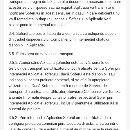
transportul in regim de taxi sau alte documente necesare efectuarii
acestor servicii lipsesc sau au expirat, Aplicatia va transmite o
notificare Soferului in acest sens, iar in cazul in care deficienta nu
va fi remediata in timp util, accesul Soferului in Aplicatie va fi
blocat pana in momentul remedierii.
3.4. Soferul are posibilitatea de a comunica cu echipa de suport
din cadrul dispeceratului Companiei prin intermediul chatului
disponibil in Aplicatie.
3.5. Furnizarea de servicii de transport.
3.5.1. Atunci când Aplicația șoferului este activă, cererile de
Servicii de transport ale Utilizatorului pot fi afișate pentru Șofer prin
intermediul Aplicației șoferului, dacă Șoferul este disponibil sau
indisponibil pentru preluare comenzi, și se află în apropierea
Utilizatorului. Dacă Șoferul acceptă o cerere de Servicii de
transport din partea unui Utilizator, Serviciile Companiei vor furniza
anumite Informații despre utilizator către respectivul Șofer prin
intermediul Aplicației șoferului, inclusiv prenumele Utilizatorului și
punctul de preluare.
3.5.2. Prin intermediul Aplicatiei Soferul are posibilitatea de a
configura preluarea comenzii prin: alocarea directa, afisarea intr-o
lista de comenzi, de a estima numarul de minute pana la preluare,