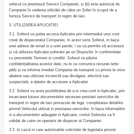
vehicul ce prestează Servicii Companiei; și (b) este autorizat de
Companie în vederea utilizării de către un Șofer în scopul de a
furniza Servicii de transport în regim de taxi.
3. UTILIZAREA APLICATIEI
3.1. Soferul va putea accesa Aplicatia prin intermediul unui cont
creat de dispeceratul Companiei, In acest sens Șoferul, in baza
unei adrese de email si a unei parole, i se va permite să acceseze
și să utilizeze Aplicația șoferului pe un Dispozitiv în conformitate
cu prezentele Termeni si conditii. Șoferul va păstra
confidențialitatea acestor date, nu le va comunica niciunei terțe
părți și va informa imediat Compania de transport cu privire la orice
abatere sau utilizare incorectă sau divulgare, efectivă sau
suspectată, a datelor de accesare a Aplicatiei.
3.2. Soferul va avea posibilitatea de a-si crea cont in Aplicatie, prin
incarcarea tuturor documentelor necesare prestarii serviciilor de
transport in regim de taxi prevazute de lege, completarea detaliilor
privind Vehiculul utilizat in prestarea serviciilor. In baza informatiilor
si a documentelor adaugate in Aplicatie, contul Soferului va fi
validat de catre un operator de dispecer al Companiei.
3.3. In cazul in care autorizatiile solicitate de legislatia privind