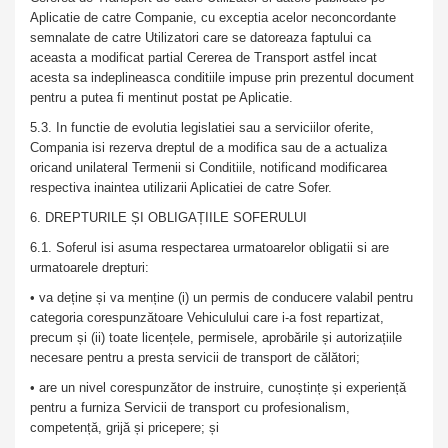
Aplicatie de catre Companie, cu exceptia acelor neconcordante
semnalate de catre Utilizatori care se datoreaza faptului ca
aceasta a modificat partial Cererea de Transport astfel incat
acesta sa indeplineasca conditiile impuse prin prezentul document
pentru a putea fi mentinut postat pe Aplicatie.
5.3. In functie de evolutia legislatiei sau a serviciilor oferite,
Compania isi rezerva dreptul de a modifica sau de a actualiza
oricand unilateral Termenii si Conditiile, notificand modificarea
respectiva inaintea utilizarii Aplicatiei de catre Sofer.
6. DREPTURILE ȘI OBLIGAȚIILE SOFERULUI
6.1. Soferul isi asuma respectarea urmatoarelor obligatii si are
urmatoarele drepturi:
• va deține și va menține (i) un permis de conducere valabil pentru
categoria corespunzătoare Vehiculului care i-a fost repartizat,
precum și (ii) toate licențele, permisele, aprobările și autorizațiile
necesare pentru a presta servicii de transport de călători;
• are un nivel corespunzător de instruire, cunoștințe și experiență
pentru a furniza Servicii de transport cu profesionalism,
competență, grijă și pricepere; și