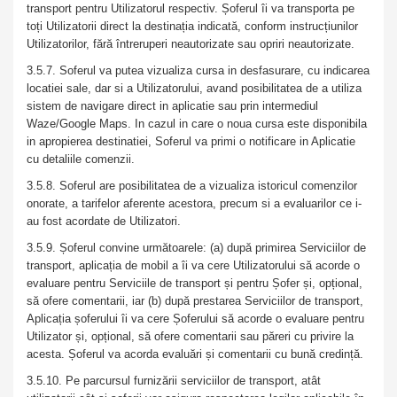
transport pentru Utilizatorul respectiv. Șoferul îi va transporta pe
toți Utilizatorii direct la destinația indicată, conform instrucțiunilor
Utilizatorilor, fără întreruperi neautorizate sau opriri neautorizate.
3.5.7. Soferul va putea vizualiza cursa in desfasurare, cu indicarea
locatiei sale, dar si a Utilizatorului, avand posibilitatea de a utiliza
sistem de navigare direct in aplicatie sau prin intermediul
Waze/Google Maps. In cazul in care o noua cursa este disponibila
in apropierea destinatiei, Soferul va primi o notificare in Aplicatie
cu detaliile comenzii.
3.5.8. Soferul are posibilitatea de a vizualiza istoricul comenzilor
onorate, a tarifelor aferente acestora, precum si a evaluarilor ce i-
au fost acordate de Utilizatori.
3.5.9. Șoferul convine următoarele: (a) după primirea Serviciilor de
transport, aplicația de mobil a îi va cere Utilizatorului să acorde o
evaluare pentru Serviciile de transport și pentru Șofer și, opțional,
să ofere comentarii, iar (b) după prestarea Serviciilor de transport,
Aplicația șoferului îi va cere Șoferului să acorde o evaluare pentru
Utilizator și, opțional, să ofere comentarii sau păreri cu privire la
acesta. Șoferul va acorda evaluări și comentarii cu bună credință.
3.5.10. Pe parcursul furnizării serviciilor de transport, atât