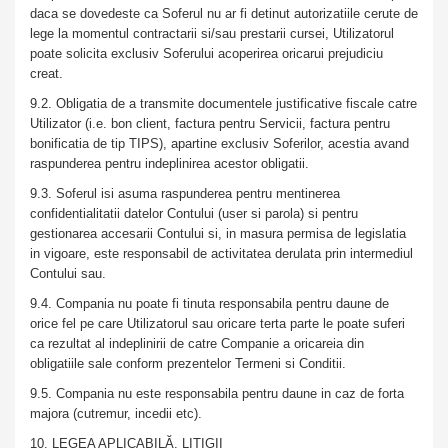
daca se dovedeste ca Soferul nu ar fi detinut autorizatiile cerute de
lege la momentul contractarii si/sau prestarii cursei, Utilizatorul
poate solicita exclusiv Soferului acoperirea oricarui prejudiciu
creat.
9.2. Obligatia de a transmite documentele justificative fiscale catre
Utilizator (i.e. bon client, factura pentru Servicii, factura pentru
bonificatia de tip TIPS), apartine exclusiv Soferilor, acestia avand
raspunderea pentru indeplinirea acestor obligatii.
9.3. Soferul isi asuma raspunderea pentru mentinerea
confidentialitatii datelor Contului (user si parola) si pentru
gestionarea accesarii Contului si, in masura permisa de legislatia
in vigoare, este responsabil de activitatea derulata prin intermediul
Contului sau.
9.4. Compania nu poate fi tinuta responsabila pentru daune de
orice fel pe care Utilizatorul sau oricare terta parte le poate suferi
ca rezultat al indeplinirii de catre Companie a oricareia din
obligatiile sale conform prezentelor Termeni si Conditii.
9.5. Compania nu este responsabila pentru daune in caz de forta
majora (cutremur, incedii etc).
10. LEGEA APLICABILĂ. LITIGII