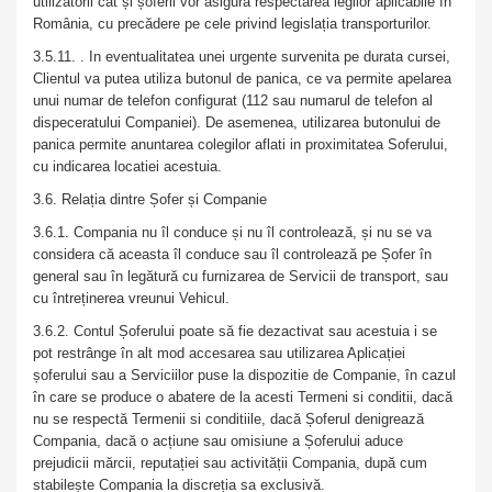
utilizatorii cât și șoferii vor asigura respectarea legilor aplicabile în
România, cu precădere pe cele privind legislația transporturilor.
3.5.11. . In eventualitatea unei urgente survenita pe durata cursei,
Clientul va putea utiliza butonul de panica, ce va permite apelarea
unui numar de telefon configurat (112 sau numarul de telefon al
dispeceratului Companiei). De asemenea, utilizarea butonului de
panica permite anuntarea colegilor aflati in proximitatea Soferului,
cu indicarea locatiei acestuia.
3.6. Relația dintre Șofer și Companie
3.6.1. Compania nu îl conduce și nu îl controlează, și nu se va
considera că aceasta îl conduce sau îl controlează pe Șofer în
general sau în legătură cu furnizarea de Servicii de transport, sau
cu întreținerea vreunui Vehicul.
3.6.2. Contul Șoferului poate să fie dezactivat sau acestuia i se
pot restrânge în alt mod accesarea sau utilizarea Aplicației
șoferului sau a Serviciilor puse la dispozitie de Companie, în cazul
în care se produce o abatere de la acesti Termeni si conditii, dacă
nu se respectă Termenii si conditiile, dacă Șoferul denigrează
Compania, dacă o acțiune sau omisiune a Șoferului aduce
prejudicii mărcii, reputației sau activității Compania, după cum
stabilește Compania la discreția sa exclusivă.