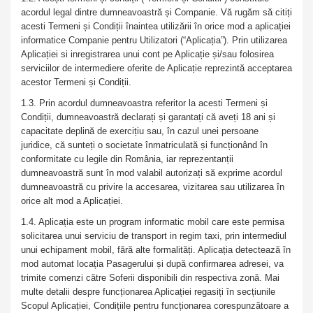
acordul legal dintre dumneavoastră și Companie. Vă rugăm să citiți
acesti Termeni și Condiții înaintea utilizării în orice mod a aplicației
informatice Companie pentru Utilizatori (“Aplicația”). Prin utilizarea
Aplicației si inregistrarea unui cont pe Aplicație și/sau folosirea
serviciilor de intermediere oferite de Aplicație reprezintă acceptarea
acestor Termeni și Condiții.
1.3. Prin acordul dumneavoastra referitor la acesti Termeni și
Condiții, dumneavoastră declarați și garantați că aveți 18 ani și
capacitate deplină de exercițiu sau, în cazul unei persoane
juridice, că sunteți o societate înmatriculată și funcționând în
conformitate cu legile din România, iar reprezentanții
dumneavoastră sunt în mod valabil autorizați să exprime acordul
dumneavoastră cu privire la accesarea, vizitarea sau utilizarea în
orice alt mod a Aplicației.
1.4. Aplicația este un program informatic mobil care este permisa
solicitarea unui serviciu de transport in regim taxi, prin intermediul
unui echipament mobil, fără alte formalități. Aplicația detectează în
mod automat locația Pasagerului și după confirmarea adresei, va
trimite comenzi către Soferii disponibili din respectiva zonă. Mai
multe detalii despre funcționarea Aplicației regasiți în secțiunile
Scopul Aplicației, Condițiile pentru funcționarea corespunzătoare a