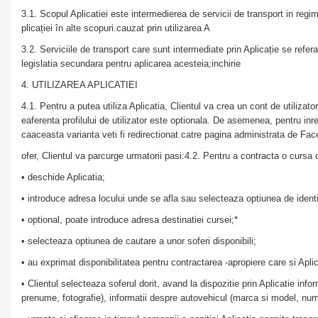
3.1. Scopul Aplicatiei este intermedierea de servicii de transport in regim
plicației în alte scopuri.cauzat prin utilizarea A
3.2. Serviciile de transport care sunt intermediate prin Aplicație se refe
legislatia secundara pentru aplicarea acesteia;inchirie
4. UTILIZAREA APLICATIEI
4.1. Pentru a putea utiliza Aplicatia, Clientul va crea un cont de utiliz
eaferenta profilului de utilizator este optionala. De asemenea, pentru inreg
caaceasta varianta veti fi redirectionat catre pagina administrata de Face
ofer, Clientul va parcurge urmatorii pasi:4.2. Pentru a contracta o cursa
• deschide Aplicatia;
• introduce adresa locului unde se afla sau selecteaza optiunea de identi
• optional, poate introduce adresa destinatiei cursei;*
• selecteaza optiunea de cautare a unor soferi disponibili;
• au exprimat disponibilitatea pentru contractarea -apropiere care si Aplica
• Clientul selecteaza soferul dorit, avand la dispozitie prin Aplicatie inf
prenume, fotografie), informatii despre autovehicul (marca si model, num