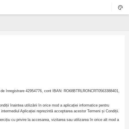
 Unic de Inregistrare 42954776, cont IBAN: RO68BTRLRONCRT0563388401,
iții înaintea utilizării în orice mod a aplicației informatice pentru
prin intermediul Aplicației reprezintă acceptarea acestor Termeni și Condiții.
cițiu cu privire la accesarea, vizitarea sau utilizarea în orice alt mod a