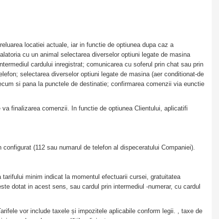
 preluarea locatiei actuale, iar in functie de optiunea dupa caz a
 calatoria cu un animal selectarea diverselor optiuni legate de masina
 intermediul cardului inregistrat; comunicarea cu soferul prin chat sau prin
telefon; selectarea diverselor optiuni legate de masina (aer conditionat-de
recum si pana la punctele de destinatie; confirmarea comenzii via eunctie
a finalizarea comenzii. In functie de optiunea Clientului, aplicatifi
on configurat (112 sau numarul de telefon al dispeceratului Companiei).
 a tarifului minim indicat la momentul efectuarii cursei, gratuitatea
l este dotat in acest sens, sau cardul prin intermediul -numerar, cu cardul
Tarifele vor include taxele și impozitele aplicabile conform legii. , taxe de