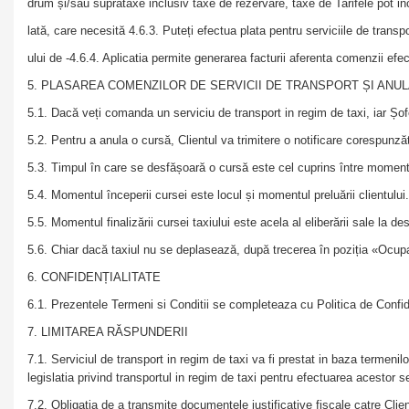
drum și/sau suprataxe inclusiv taxe de rezervare, taxe de Tarifele pot i
lată, care necesită 4.6.3. Puteți efectua plata pentru serviciile de transp
ului de -4.6.4. Aplicatia permite generarea facturii aferenta comenzii ef
5. PLASAREA COMENZILOR DE SERVICII DE TRANSPORT ȘI AN
5.1. Dacă veți comanda un serviciu de transport in regim de taxi, iar Șo
5.2. Pentru a anula o cursă, Clientul va trimitere o notificare corespunzăt
5.3. Timpul în care se desfășoară o cursă este cel cuprins între momentu
5.4. Momentul începerii cursei este locul și momentul preluării clientului
5.5. Momentul finalizării cursei taxiului este acela al eliberării sale la d
5.6. Chiar dacă taxiul nu se deplasează, după trecerea în poziția «Ocupat»,
6. CONFIDENȚIALITATE
6.1. Prezentele Termeni si Conditii se completeaza cu Politica de Confident
7. LIMITAREA RĂSPUNDERII
7.1. Serviciul de transport in regim de taxi va fi prestat in baza termenilo
legislatia privind transportul in regim de taxi pentru efectuarea acestor se
7.2. Obligatia de a transmite documentele justificative fiscale catre Clien