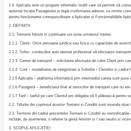
1.4. Aplicația este un program informatic mobil care vă permite să comand
automat locația Pasagerului și după confirmarea adresei, va trimite comenz
pentru funcționarea corespunzătoare a Aplicației și Funcționalitățile Aplic
2. DEFINIȚII
2.1. Termenii folositi in continuare vor avea urmatorul înțeles:
2.1.1. Client– Orice persoana juridica sau fizica cu capacitate de exercit
2.1.2. Sofer– conducător auto atestat profesional să efectueze transport în
2.1.3. Cerere de transport – solicitarea efectuata de catre Client prin car
2.1.4. Cont – modalitatea de inregistrare a Soferilor / Clientilor in cadrul
2.1.5 Aplicație – platforma informatică prin intermediul careia sunt puse î
2.1.6 Pasagerul – beneficiarul final al serviciilor de transport care nu ar
2.1.7 Tarif – tariful pe care Clientul are obligația să îl plătească pentru s
2.2. Titlurile din cuprinsul acestor Termeni si Conditii sunt inserate doar 
2.3. Termenii din cadrul prezentelor Termeni si Conditii au semnificatiile
include, de asemenea, o referire la genul feminin si / sau neutru si vice
3. SCOPUL APLICAȚIEI