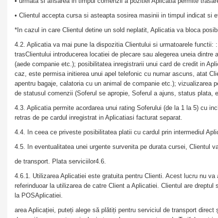
• urmata si afisarea in timpul comenzii a pozitiei Aplicatia permite trasar
• Clientul accepta cursa si asteapta sosirea masinii in timpul indicat si
*In cazul in care Clientul detine un sold neplatit, Aplicatia va bloca pos
4.2. Aplicatia va mai pune la dispozitia Clientului si urmatoarele functii: :
trasClientului introducerea locatiei de plecare sau alegerea uneia dintre 
(aede companie etc.); posibilitatea inregistrarii unui card de credit in Ap
caz, este permisa initierea unui apel telefonic cu numar ascuns, atat Clie
apentru bagaje, calatoria cu un animal de companie etc.); vizualizarea p
de statusul comenzii (Soferul se apropie, Soferul a ajuns, status plata, et
4.3. Aplicatia permite acordarea unui rating Soferului (de la 1 la 5) cu i
retras de pe cardul inregistrat in Aplicatiasi facturat separat.
4.4. In ceea ce priveste posibilitatea platii cu cardul prin intermediul Ap
4.5. In eventualitatea unei urgente survenita pe durata cursei, Clientul 
de transport. Plata serviciilor4.6.
4.6.1. Utilizarea Aplicatiei este gratuita pentru Clienti. Acest lucru nu va 
referinduoar la utilizarea de catre Client a Aplicatiei. Clientul are drept
la POSAplicatiei.
area Aplicației, puteți alege să plătiți pentru serviciul de transport direct