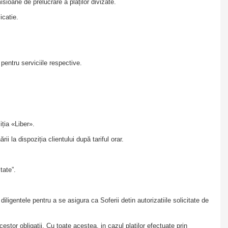
sioane de prelucrare a plăților divizate.
licatie.
pentru serviciile respective.
ziția «Liber».
i la dispoziția clientului după tariful orar.
itate”.
diligentele pentru a se asigura ca Soferii detin autorizatiile solicitate de
estor obligatii. Cu toate acestea, in cazul platilor efectuate prin