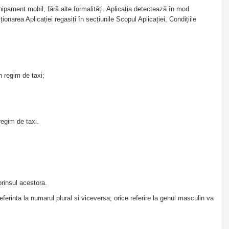
hipament mobil, fără alte formalități. Aplicația detectează în mod
narea Aplicației regasiți în secțiunile Scopul Aplicației, Condițiile
in regim de taxi;
 regim de taxi.
uprinsul acestora.
ferinta la numarul plural si viceversa; orice referire la genul masculin va