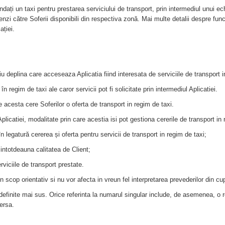
ați un taxi pentru prestarea serviciului de transport, prin intermediul unui ec
i către Soferii disponibili din respectiva zonă. Mai multe detalii despre funcțio
ației.
iu deplina care acceseaza Aplicatia fiind interesata de serviciile de transport 
 regim de taxi ale caror servicii pot fi solicitate prin intermediul Aplicatiei.
e acesta cere Soferilor o oferta de transport in regim de taxi.
 Aplicatiei, modalitate prin care acestia isi pot gestiona cererile de transport in
n legatură cererea și oferta pentru servicii de transport in regim de taxi;
e intotdeauna calitatea de Client;
erviciile de transport prestate.
in scop orientativ si nu vor afecta in vreun fel interpretarea prevederilor din c
 definite mai sus. Orice referinta la numarul singular include, de asemenea, o re
versa.