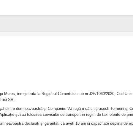
rgu Mures, inregistrata la Registrul Comertului sub nr.J26/1060/2020, Cod
 Taxi SRL;
legal dintre dumneavoastră și Companie. Vă rugăm să citiți acesti Termeni și Cond
pe Aplicație și/sau folosirea serviciilor de transport in regim de taxi oferite de 
umneavoastră declarați și garantați că aveți 18 ani și capacitate deplină de exer