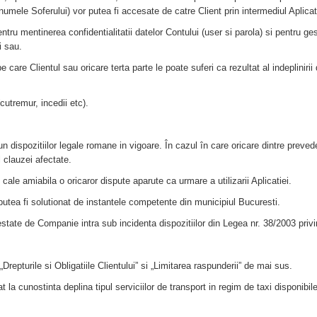
numele Soferului) vor putea fi accesate de catre Client prin intermediul Aplicat
ntru mentinerea confidentialitatii datelor Contului (user si parola) si pentru ge
ui sau.
are Clientul sau oricare terta parte le poate suferi ca rezultat al indeplinirii 
cutremur, incedii etc).
n dispozitiilor legale romane in vigoare. În cazul în care oricare dintre prevede
l clauzei afectate.
cale amiabila o oricaror dispute aparute ca urmare a utilizarii Aplicatiei.
va putea fi solutionat de instantele competente din municipiul Bucuresti.
prestate de Companie intra sub incidenta dispozitiilor din Legea nr. 38/2003 privi
Drepturile si Obligatiile Clientului” si „Limitarea raspunderii” de mai sus.
la cunostinta deplina tipul serviciilor de transport in regim de taxi disponibile p