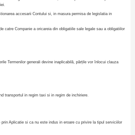
iei.
stionarea accesarii Contului si, in masura permisa de legislatia in
de catre Companie a oricareia din obligatiile sale legale sau a obligatiilor
rile Termenilor generali devine inaplicabilă, părțile vor înlocui clauza
nd transportul in regim taxi si in regim de inchiriere.
rin Aplicatie si ca nu este indus in eroare cu privire la tipul serviciilor