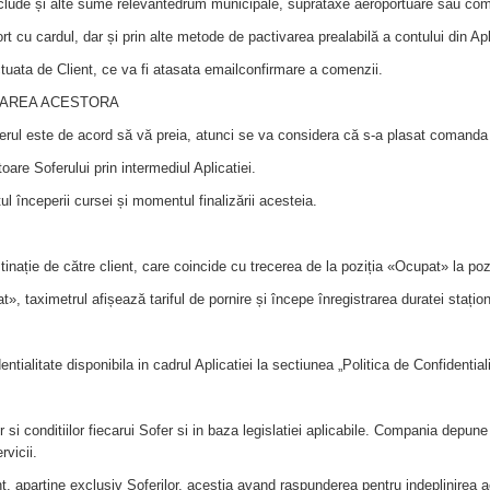
nclude și alte sume relevantedrum municipale, suprataxe aeroportuare sau comi
ort cu cardul, dar și prin alte metode de pactivarea prealabilă a contului din Ap
ectuata de Client, ce va fi atasata emailconfirmare a comenzii.
ULAREA ACESTORA
ferul este de acord să vă preia, atunci se va considera că s-a plasat comanda 
oare Soferului prin intermediul Aplicatiei.
l începerii cursei și momentul finalizării acesteia.
.
estinație de către client, care coincide cu trecerea de la poziția «Ocupat» la po
 taximetrul afișează tariful de pornire și începe înregistrarea duratei staționări
ialitate disponibila in cadrul Aplicatiei la sectiunea „Politica de Confidential
r si conditiilor fiecarui Sofer si in baza legislatiei aplicabile. Compania depune 
rvicii.
t, apartine exclusiv Soferilor, acestia avand raspunderea pentru indeplinirea ac