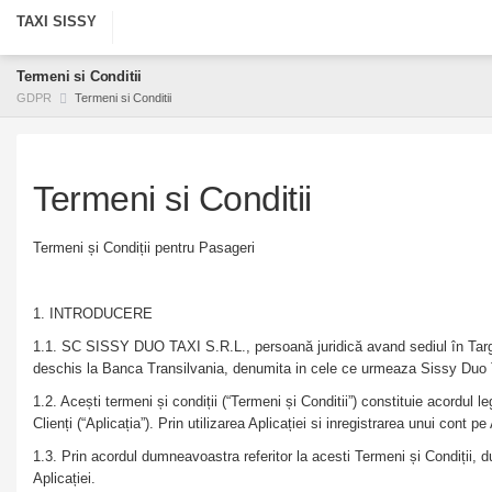
TAXI SISSY
Termeni si Conditii
GDPR
Termeni si Conditii
Termeni si Conditii
Termeni și Condiții pentru Pasageri
1. INTRODUCERE
1.1. SC SISSY DUO TAXI S.R.L., persoană juridică avand sediul în Ta
deschis la Banca Transilvania, denumita in cele ce urmeaza Sissy Duo
1.2. Acești termeni și condiții (“Termeni și Conditii”) constituie acordul 
Clienți (“Aplicația”). Prin utilizarea Aplicației si inregistrarea unui cont 
1.3. Prin acordul dumneavoastra referitor la acesti Termeni și Condiții, d
Aplicației.