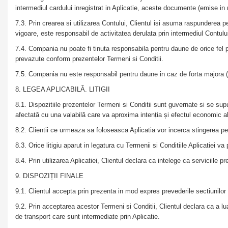
intermediul cardului inregistrat in Aplicatie, aceste documente (emise in 
7.3. Prin crearea si utilizarea Contului, Clientul isi asuma raspunderea pe
vigoare, este responsabil de activitatea derulata prin intermediul Contul
7.4. Compania nu poate fi tinuta responsabila pentru daune de orice fel pe c
prevazute conform prezentelor Termeni si Conditii.
7.5. Compania nu este responsabil pentru daune in caz de forta majora (
8. LEGEA APLICABILĂ. LITIGII
8.1. Dispozitiile prezentelor Termeni si Conditii sunt guvernate si se supu
afectată cu una valabilă care va aproxima intenția și efectul economic a
8.2. Clientii ce urmeaza sa foloseasca Aplicatia vor incerca stingerea pe 
8.3. Orice litigiu aparut in legatura cu Termenii si Conditiile Aplicatiei 
8.4. Prin utilizarea Aplicatiei, Clientul declara ca intelege ca serviciile 
9. DISPOZIȚII FINALE
9.1. Clientul accepta prin prezenta in mod expres prevederile sectiunilor „
9.2. Prin acceptarea acestor Termeni si Conditii, Clientul declara ca a luat 
de transport care sunt intermediate prin Aplicatie.