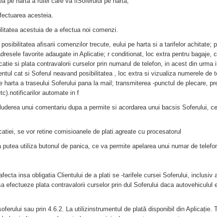
ea pe harta a rutei care va fiSoferului pe harta;
 efectuarea acesteia.
ibilitatea acestuia de a efectua noi comenzi.
 posibilitatea afisarii comenzilor trecute, eului pe harta si a tarifelor achitate;
adresele favorite adaugate in Aplicatie; r conditionat, loc extra pentru bagaje,
licatie si plata contravalorii curselor prin numarul de telefon, in acest din urma
ntul cat si Soferul neavand posibilitatea , loc extra si vizualiza numerele de 
e harta a traseului Soferului pana la mail; transmiterea -punctul de plecare, p
c).notificarilor automate in f
ncluderea unui comentariu dupa a permite si acordarea unui bacsis Soferului, ce v
licatiei, se vor retine comisioanele de plati.agreate cu procesatorul
va putea utiliza butonul de panica, ce va permite apelarea unui numar de telef
afecta insa obligatia Clientului de a plati se -tarifele cursei Soferului, inclusiv
ul sa efectueze plata contravalorii curselor prin dul Soferului daca autovehiculu
 șoferului sau prin 4.6.2. La utilizinstrumentul de plată disponibil din Aplicație. 