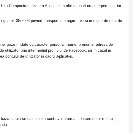
diciu Compania utilizare a Aplicatiei in alte scopuri nu este permisa, iar
egea nr. 38/2003 privind transportul in regim taxi si in regim de re si de
rea unei poze m-date cu caracter personal: nume, prenume, adresa de
e utilizator prin intermediul profilului de Facebook, iar in cazul in
 contului de utilizator in cadrul Aplicatiei.
 (pe baza caruia se calculeaza contravalinformatii despre sofer (nume,
manda.