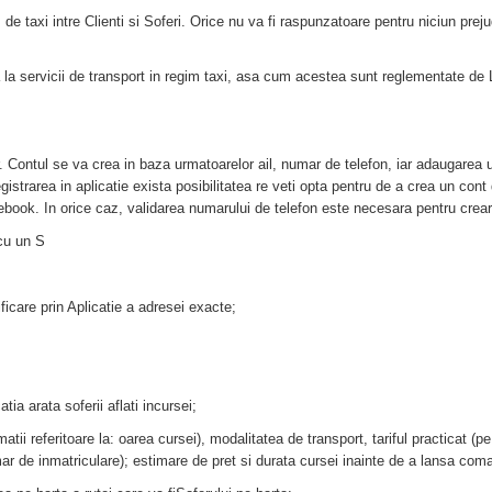
 de taxi intre Clienti si Soferi. Orice nu va fi raspunzatoare pentru niciun preju
ra la servicii de transport in regim taxi, asa cum acestea sunt reglementate de L
ator. Contul se va crea in baza urmatoarelor ail, numar de telefon, iar adauga
istrarea in aplicatie exista posibilitatea re veti opta pentru de a crea un cont d
book. In orice caz, validarea numarului de telefon este necesara pentru crearea
 cu un S
ficare prin Aplicatie a adresei exacte;
tia arata soferii aflati incursei;
ormatii referitoare la: oarea cursei), modalitatea de transport, tariful practicat
ar de inmatriculare); estimare de pret si durata cursei inainte de a lansa co